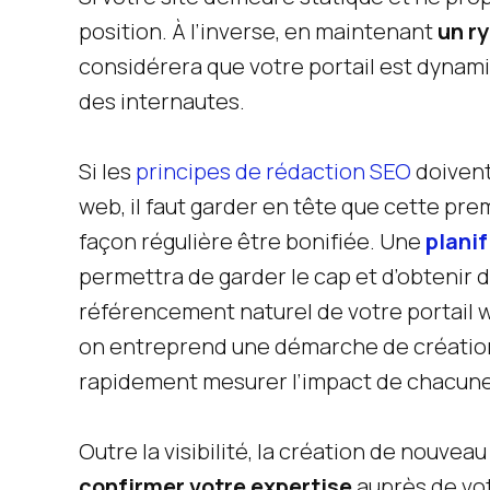
position. À l’inverse, en maintenant
un r
considérera que votre portail est dynami
des internautes.
Si les
principes de rédaction SEO
doivent
web, il faut garder en tête que cette pre
façon régulière être bonifiée. Une
plani
permettra de garder le cap et d’obtenir d
référencement naturel de votre portail we
on entreprend une démarche de création
rapidement mesurer l’impact de chacune
Outre la visibilité, la création de nouve
confirmer votre expertise
auprès de vot