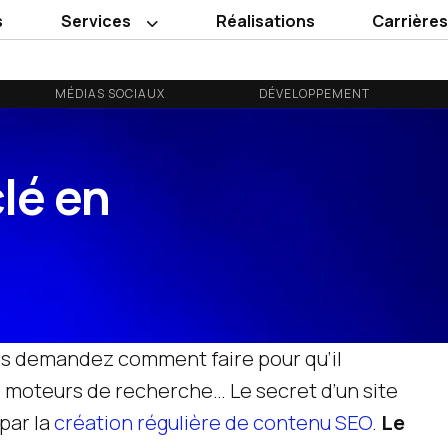
s
Services
Réalisations
Carrière
MÉDIAS SOCIAUX
DÉVELOPPEMENT
clé en
ous demandez comment faire pour qu’il
 moteurs de recherche… Le secret d’un site
par la
création régulière de contenu SEO
.
Le