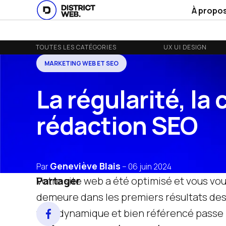
À propo
TOUTES LES CATÉGORIES
UX UI DESIGN
MARKETING WEB ET SEO
La régularité, la 
rédaction SEO
Geneviève Blais
Par
–
06 juin 2024
Partager
Votre site web a été optimisé et vous v
demeure dans les premiers résultats des
web dynamique et bien référencé passe 