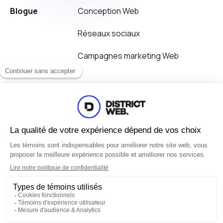
Blogue
Conception Web
Réseaux sociaux
Campagnes marketing Web
Contact
50 C Rue Turgeon,
Sainte-Thérèse (Québec)
J7E 3H6
514 446-1676