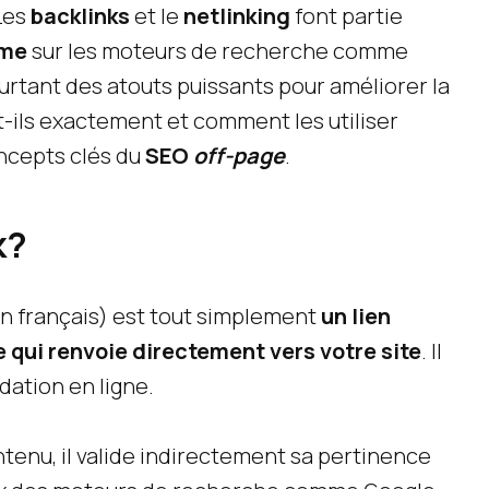
Les
backlinks
et le
netlinking
font partie
rme
sur les moteurs de recherche comme
urtant des atouts puissants pour améliorer la
nt-ils exactement et comment les utiliser
oncepts clés du
SEO
off-page
.
k?
 en français) est tout simplement
un lien
e qui renvoie directement vers votre site
. Il
ation en ligne.
tenu, il valide indirectement sa pertinence