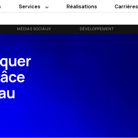
s
Services
Réalisations
Carrière
MÉDIAS SOCIAUX
DÉVELOPPEMENT
quer
râce
 au