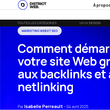
À propo
TOUTES LES CATÉGORIES
UX UI DESIGN
MARKETING WEB ET SEO
Comment démar
votre site Web g
aux backlinks et
netlinking
Isabelle Perreault
Par
–
04 avril 2025